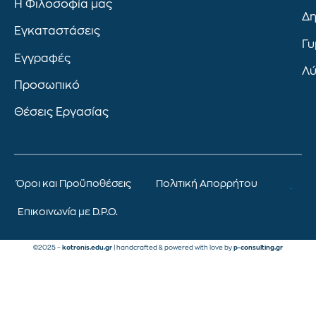
Η Φιλοσοφία μας
Δη
Εγκαταστάσεις
Γυ
Εγγραφές
Λύ
Προσωπικό
Θέσεις Εργασίας
Όροι και Προϋποθέσεις
Πολιτική Απορρήτου
Επικοινωνία με D.P.O.
©2025 –
kotronis.edu.gr
| handcrafted & powered with love by
p-consulting.gr