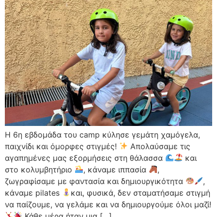
Η 6η εβδομάδα του camp κύλησε γεμάτη χαμόγελα,
παιχνίδι και όμορφες στιγμές!
Απολαύσαμε τις
αγαπημένες μας εξορμήσεις στη θάλασσα
και
στο κολυμβητήριο
, κάναμε ιππασία
,
ζωγραφίσαμε με φαντασία και δημιουργικότητα
,
κάναμε pilates
και, φυσικά, δεν σταματήσαμε στιγμή
να παίζουμε, να γελάμε και να δημιουργούμε όλοι μαζί!
Κάθε μέρα ήταν μια […]