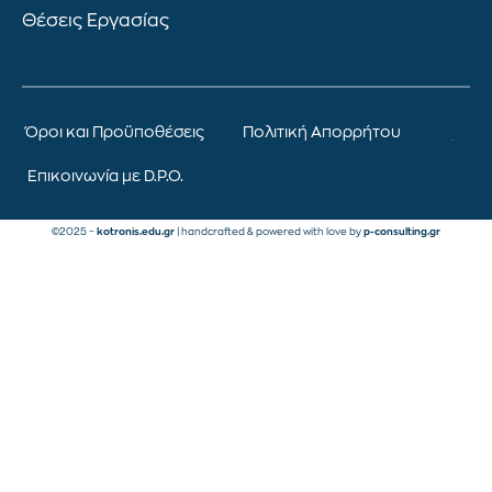
Θέσεις Εργασίας
Όροι και Προϋποθέσεις
Πολιτική Απορρήτου
Επικοινωνία με D.P.O.
©2025 –
kotronis.edu.gr
| handcrafted & powered with love by
p-consulting.gr