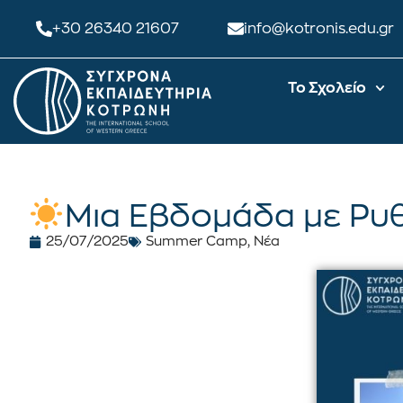
+30 26340 21607
info@kotronis.edu.gr
Το Σχολείο
Μια Εβδομάδα με Ρυθ
25/07/2025
Summer Camp
,
Νέα