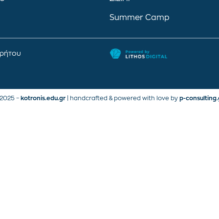
Summer Camp
ρρήτου
2025 –
kotronis.edu.gr
| handcrafted & powered with love by
p-consulting.