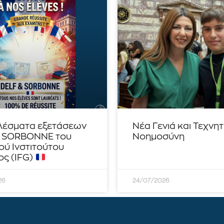
λέσματα εξετάσεων
Νέα Γενιά και Τεχνη
– SORBONNE του
Νοημοσύνη
ού Ινστιτούτου
ς (IFG)
26
24/07/2026