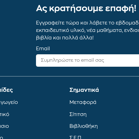
Ας κρατήσουμε επαφή!
Εγγραφείτε τώρα και λάβετε το εβδομαδι
εκπαιδευτικό υλικό, νέα μαθήματα, ενδι
βιβλία και πολλά άλλα!
Email
ίδες
Σημαντικά
αγωγείο
Μεταφορά
τικό
Σίτιτση
άσιο
Βιβλιοθήκη
ιο
Σ.Ε.Π.