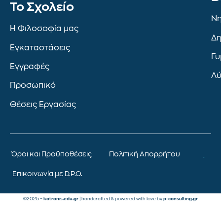
To Σχολείο
Νη
Η Φιλοσοφία μας
Δη
Εγκαταστάσεις
Γυ
Εγγραφές
Λύ
Προσωπικό
Θέσεις Εργασίας
Όροι και Προϋποθέσεις
Πολιτική Απορρήτου
Επικοινωνία με D.P.O.
©2025 –
kotronis.edu.gr
| handcrafted & powered with love by
p-consulting.gr