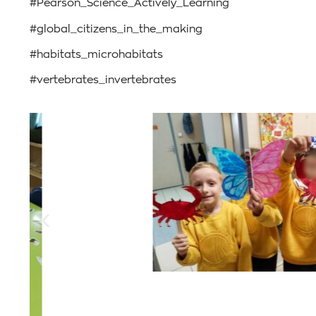
#Pearson_Science_Actively_Learning
#global_citizens_in_the_making
#habitats_microhabitats
#vertebrates_invertebrates