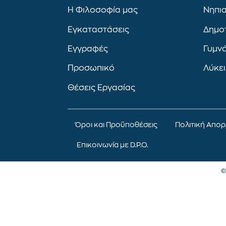
Η Φιλοσοφία μας
Νηπι
Εγκαταστάσεις
Δημο
Εγγραφές
Γυμν
Προσωπικό
Λύκε
Θέσεις Εργασίας
Όροι και Προϋποθέσεις
Πολιτική Απο
Επικοινωνία με D.P.O.
©