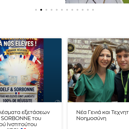
λέσματα εξετάσεων
Νέα Γενιά και Τεχνη
– SORBONNE του
Νοημοσύνη
ού Ινστιτούτου