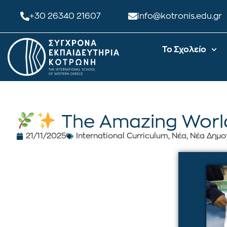
+30 26340 21607
info@kotronis.edu.gr
Το Σχολείο
The Amazing World 
21/11/2025
International Curriculum
,
Νέα
,
Νέα Δημο