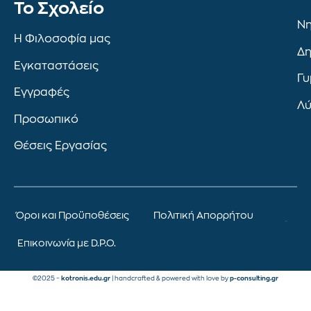
To Σχολείο
Νη
Η Φιλοσοφία μας
Δη
Εγκαταστάσεις
Γυ
Εγγραφές
Λύ
Προσωπικό
Θέσεις Εργασίας
Όροι και Προϋποθέσεις
Πολιτική Απορρήτου
Επικοινωνία με D.P.O.
©2025 –
kotronis.edu.gr
| handcrafted & powered with love by
p-consulting.gr