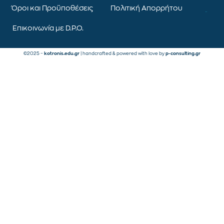
Όροι και Προϋποθέσεις
Πολιτική Απορρήτου
Επικοινωνία με D.P.O.
©2025 –
kotronis.edu.gr
| handcrafted & powered with love by
p-consulting.gr