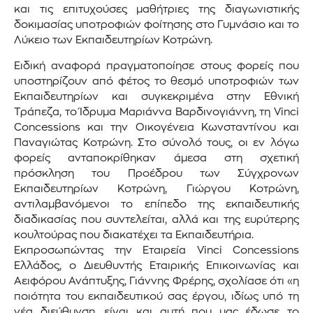
και τις επιτυχούσες μαθήτριες της διαγωνιστικής
δοκιμασίας υποτροφιών φοίτησης στο Γυμνάσιο και το
Λύκειο των Εκπαιδευτηρίων Κοτρώνη.
Ειδική αναφορά πραγματοποίησε στους φορείς που
υποστηρίζουν από φέτος το θεσμό υποτροφιών των
Εκπαιδευτηρίων και συγκεκριμένα στην Εθνική
Τράπεζα, το Ίδρυμα Μαριάννα Βαρδινογιάννη, τη Vinci
Concessions και την Οικογένεια Κωνσταντίνου και
Παναγιώτας Κοτρώνη. Στο σύνολό τους, οι εν λόγω
φορείς ανταποκρίθηκαν άμεσα στη σχετική
πρόσκληση του Προέδρου των Σύγχρονων
Εκπαιδευτηρίων Κοτρώνη, Γιώργου Κοτρώνη,
αντιλαμβανόμενοι το επίπεδο της εκπαιδευτικής
διαδικασίας που συντελείται, αλλά και της ευρύτερης
κουλτούρας που διακατέχει τα Εκπαιδευτήρια.
Εκπροσωπώντας την Εταιρεία Vinci Concessions
Ελλάδος, ο Διευθυντής Εταιρικής Επικοινωνίας και
Αειφόρου Ανάπτυξης, Γιάννης Φρέρης, σχολίασε ότι «η
ποιότητα του εκπαιδευτικού σας έργου, ιδίως υπό τη
νέα διεύθυνση, είναι και αυτή που μας έδωσε το