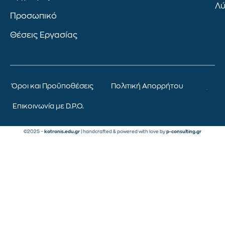
Λύ
Προσωπικό
Θέσεις Εργασίας
Όροι και Προϋποθέσεις
Πολιτική Απορρήτου
Επικοινωνία με D.P.O.
©2025 –
kotronis.edu.gr
| handcrafted & powered with love by
p-consulting.gr