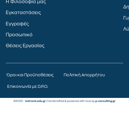
Η Φιλοσοφία μας
Δη
Εγκαταστάσεις
Γυ
Εγγραφές
Λύ
Προσωπικό
Θέσεις Εργασίας
Όροι και Προϋποθέσεις
Πολιτική Απορρήτου
Επικοινωνία με D.P.O.
©2025 –
kotronis.edu.gr
| handcrafted & powered with love by
p-consulting.gr