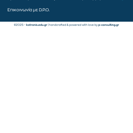
Επικοινωνία με D.P.O.
©2025 –
kotronis.edu.gr
| handcrafted & powered with love by
p-consulting.gr