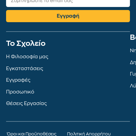
Εγγραφή
Β
To Σχολείο
Νη
Η Φιλοσοφία μας
Δη
Εγκαταστάσεις
Γυ
Εγγραφές
Λύ
Προσωπικό
Θέσεις Εργασίας
Όροι και Προϋποθέσεις
Πολιτική Απορρήτου