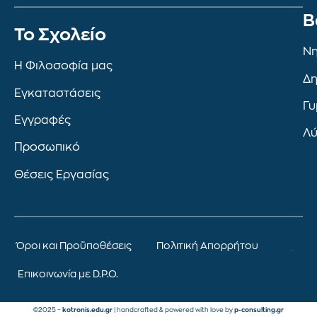
Β
To Σχολείο
Νη
Η Φιλοσοφία μας
Δη
Εγκαταστάσεις
Γυ
Εγγραφές
Λύ
Προσωπικό
Θέσεις Εργασίας
Όροι και Προϋποθέσεις
Πολιτική Απορρήτου
Επικοινωνία με D.P.O.
©2025 –
kotronis.edu.gr
| handcrafted & powered with love by
p-consulting.gr