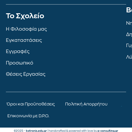
Β
To Σχολείο
Νη
Η Φιλοσοφία μας
Δη
Εγκαταστάσεις
Γυ
Εγγραφές
Λύ
Προσωπικό
Θέσεις Εργασίας
Όροι και Προϋποθέσεις
Πολιτική Απορρήτου
Επικοινωνία με D.P.O.
©2025 –
kotronis.edu.gr
| handcrafted & powered with love by
p-consulting.gr