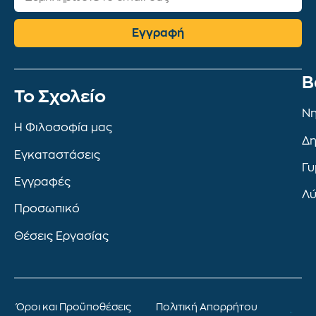
Εγγραφή
Β
To Σχολείο
Νη
Η Φιλοσοφία μας
Δη
Εγκαταστάσεις
Γυ
Εγγραφές
Λύ
Προσωπικό
Θέσεις Εργασίας
Όροι και Προϋποθέσεις
Πολιτική Απορρήτου