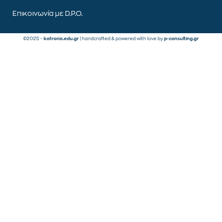
Επικοινωνία με D.P.O.
©2025 –
kotronis.edu.gr
| handcrafted & powered with love by
p-consulting.gr