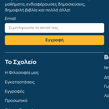
μαθήματα, ενδιαφέρουσες δημοσιεύσεις,
δημοφιλή βιβλία και πολλά άλλα!
Email
Εγγραφή
Β
To Σχολείο
Νη
Η Φιλοσοφία μας
Δη
Εγκαταστάσεις
Γυ
Εγγραφές
Λύ
Προσωπικό