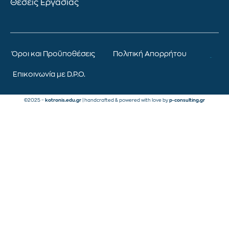
Θέσεις Εργασίας
Όροι και Προϋποθέσεις
Πολιτική Απορρήτου
Επικοινωνία με D.P.O.
©2025 –
kotronis.edu.gr
| handcrafted & powered with love by
p-consulting.gr