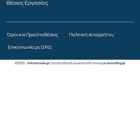
Θέσεις Εργασίας
Όροι και Προϋποθέσεις
Πολιτική Απορρήτου
Επικοινωνία με D.P.O.
©2025 –
kotronis.edu.gr
| handcrafted & powered with love by
p-consulting.gr