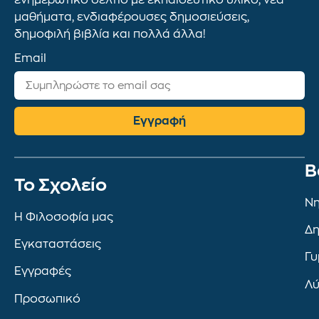
μαθήματα, ενδιαφέρουσες δημοσιεύσεις,
δημοφιλή βιβλία και πολλά άλλα!
Email
Εγγραφή
Β
To Σχολείο
Νη
Η Φιλοσοφία μας
Δη
Εγκαταστάσεις
Γυ
Εγγραφές
Λύ
Προσωπικό