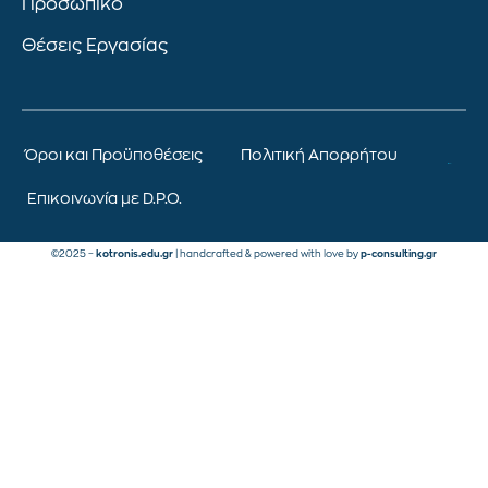
Προσωπικό
Θέσεις Εργασίας
Όροι και Προϋποθέσεις
Πολιτική Απορρήτου
Επικοινωνία με D.P.O.
©2025 –
kotronis.edu.gr
| handcrafted & powered with love by
p-consulting.gr