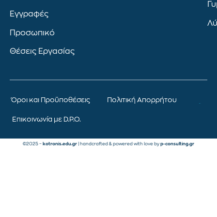
Γυ
Εγγραφές
Λύ
Προσωπικό
Θέσεις Εργασίας
Όροι και Προϋποθέσεις
Πολιτική Απορρήτου
Επικοινωνία με D.P.O.
©2025 –
kotronis.edu.gr
| handcrafted & powered with love by
p-consulting.gr