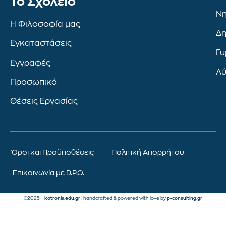
To Σχολείο
Νη
Η Φιλοσοφία μας
Δη
Εγκαταστάσεις
Γυ
Εγγραφές
Λύ
Προσωπικό
Θέσεις Εργασίας
Όροι και Προϋποθέσεις
Πολιτική Απορρήτου
Επικοινωνία με D.P.O.
©2025 –
kotronis.edu.gr
| handcrafted & powered with love by
p-consulting.gr