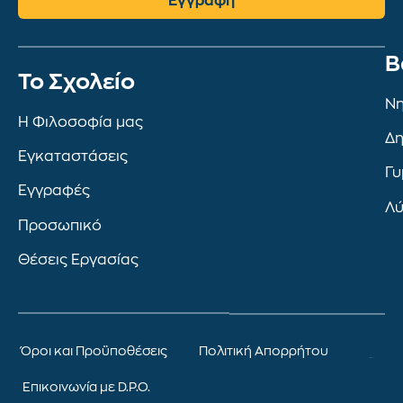
Εγγραφή
Β
To Σχολείο
Νη
Η Φιλοσοφία μας
Δη
Εγκαταστάσεις
Γυ
Εγγραφές
Λύ
Προσωπικό
Θέσεις Εργασίας
Όροι και Προϋποθέσεις
Πολιτική Απορρήτου
Επικοινωνία με D.P.O.