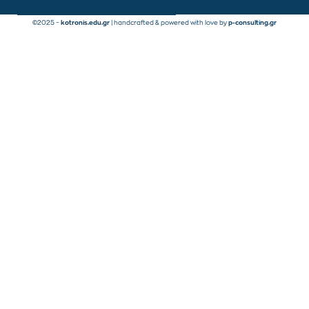
©2025 –
kotronis.edu.gr
| handcrafted & powered with love by
p-consulting.gr