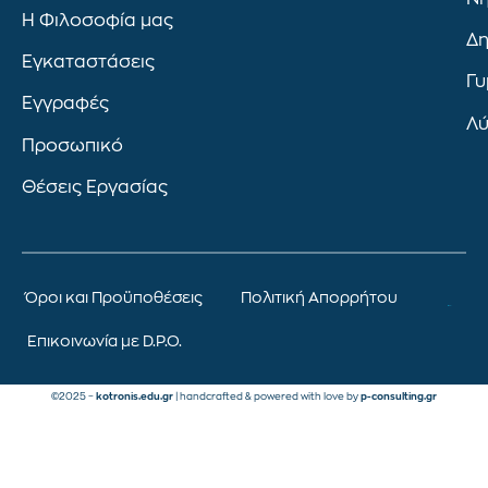
Η Φιλοσοφία μας
Δη
Εγκαταστάσεις
Γυ
Εγγραφές
Λύ
Προσωπικό
Θέσεις Εργασίας
Όροι και Προϋποθέσεις
Πολιτική Απορρήτου
Επικοινωνία με D.P.O.
©2025 –
kotronis.edu.gr
| handcrafted & powered with love by
p-consulting.gr