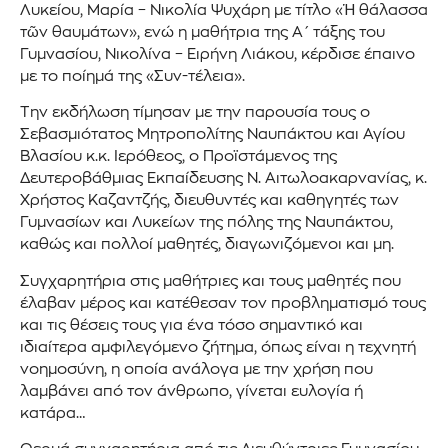
Λυκείου, Μαρία – Νικολία Ψυχάρη με τίτλο «Ἡ θάλασσα
τῶν θαυμάτων», ενώ η μαθήτρια της Α΄ τάξης του
Γυμνασίου, Νικολίνα – Ειρήνη Λιάκου, κέρδισε έπαινο
με το ποίημά της «Συν-τέλεια».
Την εκδήλωση τίμησαν με την παρουσία τους ο
Σεβασμιότατος Μητροπολίτης Ναυπάκτου και Αγίου
Βλασίου κ.κ. Ιερόθεος, ο Προϊστάμενος της
Δευτεροβάθμιας Εκπαίδευσης Ν. Αιτωλοακαρνανίας, κ.
Χρήστος Καζαντζής, διευθυντές και καθηγητές των
Γυμνασίων και Λυκείων της πόλης της Ναυπάκτου,
καθώς και πολλοί μαθητές, διαγωνιζόμενοι και μη.
Συγχαρητήρια στις μαθήτριες και τους μαθητές που
έλαβαν μέρος και κατέθεσαν τον προβληματισμό τους
και τις θέσεις τους για ένα τόσο σημαντικό και
ιδιαίτερα αμφιλεγόμενο ζήτημα, όπως είναι η τεχνητή
νοημοσύνη, η οποία ανάλογα με την χρήση που
λαμβάνει από τον άνθρωπο, γίνεται ευλογία ή
κατάρα…