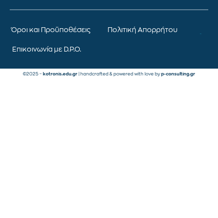
Όροι και Προϋποθέσεις
Πολιτική Απορρήτου
Επικοινωνία με D.P.O.
©2025 –
kotronis.edu.gr
| handcrafted & powered with love by
p-consulting.gr