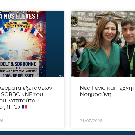
λέσματα εξετάσεων
Νέα Γενιά και Τεχνη
– SORBONNE του
Νοημοσύνη
ού Ινστιτούτου
ς (IFG)
26
24/07/2026