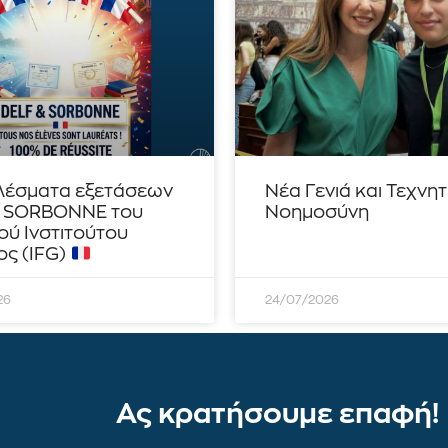
λέσματα εξετάσεων
Νέα Γενιά και Τεχνη
– SORBONNE του
Νοημοσύνη
ού Ινστιτούτου
ς (IFG)
26
24/07/2026
Ας κρατήσουμε επαφή!