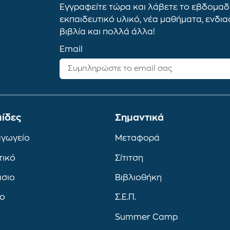
Εγγραφείτε τώρα και λάβετε το εβδομαδι
εκπαιδευτικό υλικό, νέα μαθήματα, ενδι
βιβλία και πολλά άλλα!
Email
ίδες
Σημαντικά
αγωγείο
Μεταφορά
τικό
Σίτιτση
άσιο
Βιβλιοθήκη
ιο
Σ.Ε.Π.
Summer Camp