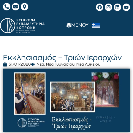
ΜΕΝΟΥ
Εκκλησιασμός – Τριών Ιεραρχών
31/01/2026
Νέα
,
Νέα Γυμνασίου
,
Νέα Λυκείου