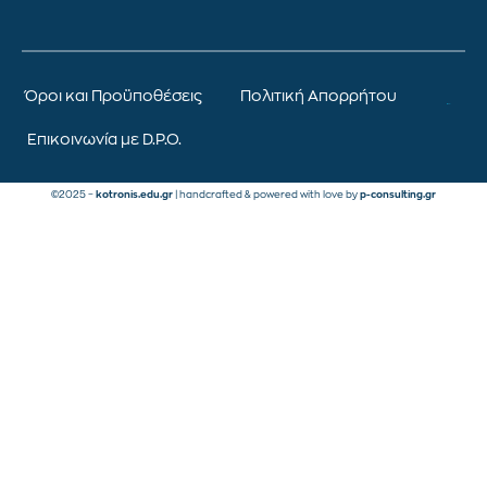
Όροι και Προϋποθέσεις
Πολιτική Απορρήτου
Επικοινωνία με D.P.O.
©2025 –
kotronis.edu.gr
| handcrafted & powered with love by
p-consulting.gr