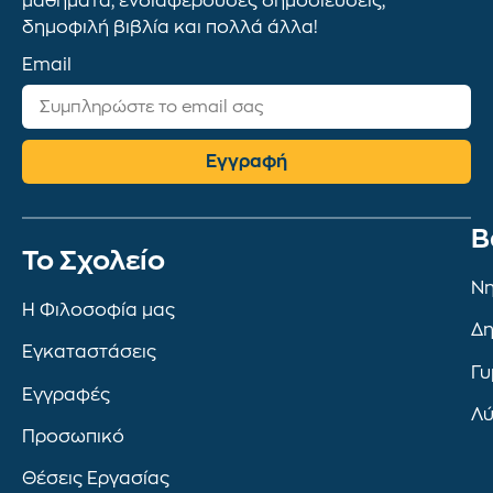
μαθήματα, ενδιαφέρουσες δημοσιεύσεις,
δημοφιλή βιβλία και πολλά άλλα!
Email
Εγγραφή
Β
To Σχολείο
Νη
Η Φιλοσοφία μας
Δη
Εγκαταστάσεις
Γυ
Εγγραφές
Λύ
Προσωπικό
Θέσεις Εργασίας