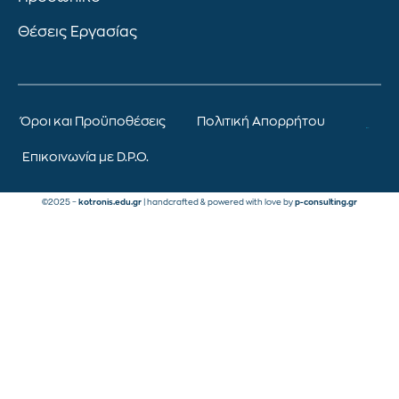
Θέσεις Εργασίας
Όροι και Προϋποθέσεις
Πολιτική Απορρήτου
Επικοινωνία με D.P.O.
©2025 –
kotronis.edu.gr
| handcrafted & powered with love by
p-consulting.gr