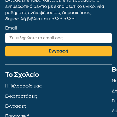
Εγγραφείτε τώρα και λάβετε το εβδομαδιαίο
ενημερωτικό δελτίο με εκπαιδευτικό υλικό, νέα
μαθήματα, ενδιαφέρουσες δημοσιεύσεις,
δημοφιλή βιβλία και πολλά άλλα!
Email
Εγγραφή
Β
To Σχολείο
Νη
Η Φιλοσοφία μας
Δη
Εγκαταστάσεις
Γυ
Εγγραφές
Λύ
Προσωπικό