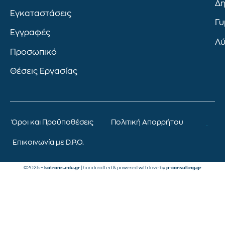
Δη
Εγκαταστάσεις
Γυ
Εγγραφές
Λύ
Προσωπικό
Θέσεις Εργασίας
Όροι και Προϋποθέσεις
Πολιτική Απορρήτου
Επικοινωνία με D.P.O.
©2025 –
kotronis.edu.gr
| handcrafted & powered with love by
p-consulting.gr