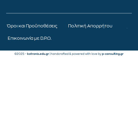
Όροι και Προϋποθέσεις
Πολιτική Απορρήτου
Επικοινωνία με D.P.O.
©2025 –
kotronis.edu.gr
| handcrafted & powered with love by
p-consulting.gr