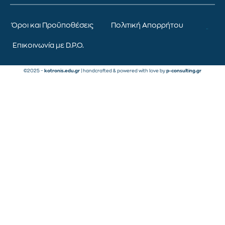
Όροι και Προϋποθέσεις
Πολιτική Απορρήτου
Επικοινωνία με D.P.O.
©2025 –
kotronis.edu.gr
| handcrafted & powered with love by
p-consulting.gr