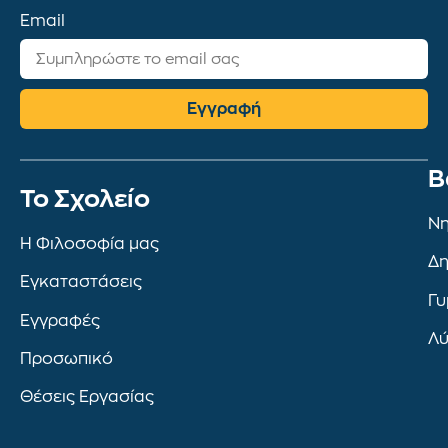
Email
Εγγραφή
Β
To Σχολείο
Νη
Η Φιλοσοφία μας
Δη
Εγκαταστάσεις
Γυ
Εγγραφές
Λύ
Προσωπικό
Θέσεις Εργασίας