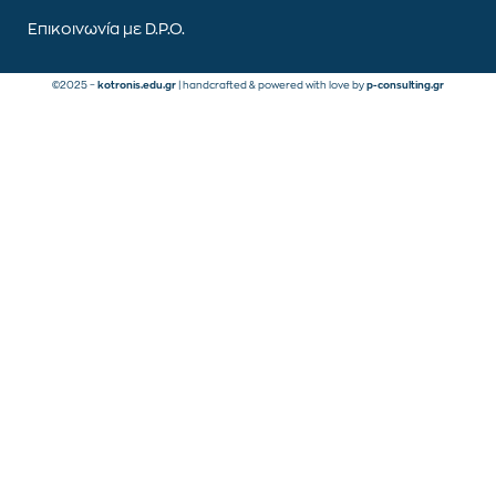
Επικοινωνία με D.P.O.
©2025 –
kotronis.edu.gr
| handcrafted & powered with love by
p-consulting.gr