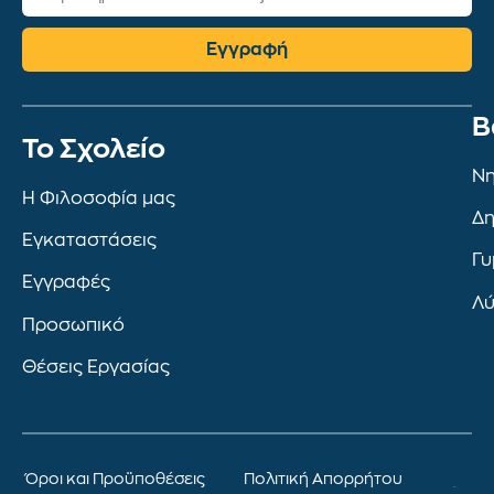
Εγγραφή
Β
To Σχολείο
Νη
Η Φιλοσοφία μας
Δη
Εγκαταστάσεις
Γυ
Εγγραφές
Λύ
Προσωπικό
Θέσεις Εργασίας
Όροι και Προϋποθέσεις
Πολιτική Απορρήτου