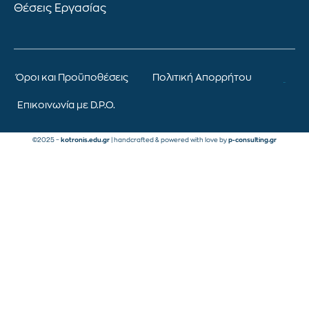
Θέσεις Εργασίας
Όροι και Προϋποθέσεις
Πολιτική Απορρήτου
Επικοινωνία με D.P.O.
©2025 –
kotronis.edu.gr
| handcrafted & powered with love by
p-consulting.gr