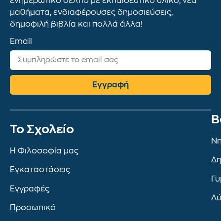
ενημερωτικό δελτίο με εκπαιδευτικό υλικό, νέα
μαθήματα, ενδιαφέρουσες δημοσιεύσεις,
δημοφιλή βιβλία και πολλά άλλα!
Email
Εγγραφή
Β
To Σχολείο
Νη
Η Φιλοσοφία μας
Δη
Εγκαταστάσεις
Γυ
Εγγραφές
Λύ
Προσωπικό