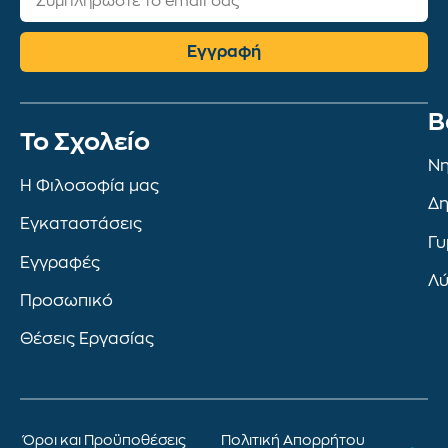
Εγγραφή
Β
To Σχολείο
Νη
Η Φιλοσοφία μας
Δη
Εγκαταστάσεις
Γυ
Εγγραφές
Λύ
Προσωπικό
Θέσεις Εργασίας
Όροι και Προϋποθέσεις
Πολιτική Απορρήτου