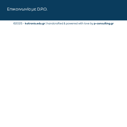
Επικοινωνία με D.P.O.
©2025 –
kotronis.edu.gr
| handcrafted & powered with love by
p-consulting.gr