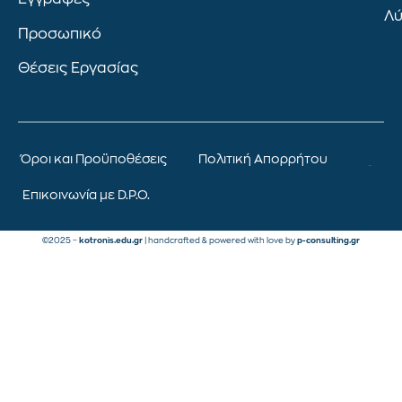
Λύ
Προσωπικό
Θέσεις Εργασίας
Όροι και Προϋποθέσεις
Πολιτική Απορρήτου
Επικοινωνία με D.P.O.
©2025 –
kotronis.edu.gr
| handcrafted & powered with love by
p-consulting.gr