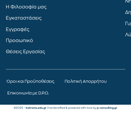
Νη
Η Φιλοσοφία μας
Δη
Εγκαταστάσεις
Γυ
Εγγραφές
Λύ
Προσωπικό
Θέσεις Εργασίας
Όροι και Προϋποθέσεις
Πολιτική Απορρήτου
Επικοινωνία με D.P.O.
©2025 –
kotronis.edu.gr
| handcrafted & powered with love by
p-consulting.gr