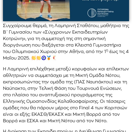
Συγχαίρουμε θερμά, τη Λαμπρινή Σταθάτου, μαθήτρια της
Β΄ Γυμνασίου των «Σύγχρονων Εκπαιδευτηρίων
Κοτρώνη», για τη συμμετοχή της στη σημαντική
διοργάνωση που διεξάγεται στα Κλειστά Γυμναστήρια
η
του Ολυμπιακού Χωριού στην Αθήνα, από την 1
έως τις 4
Μαΐου 2025.
Η Λαμπρινή επιλέχθηκε μεταξύ κορυφαίων και επίλεκτων
αθλητριών να συμμετάσχει με τη Μικτή Ομάδα Νότου,
εκπροσωπώντας την ομάδα της (ΠΑΣ Ναυπάκτου) και τη
Ναύπακτο, στην Τελική Φάση του Τουρνουά Ενώσεων,
στο πλαίσιο του αναπτυξιακού προγράμματος της
Ελληνικής Ομοσπονδίας Καλαθοσφαίρισης. Οι τέσσερις
ομάδες που θα πάρουν μέρος στο Final 4 των Κοριτσιών
είναι οι εξής: ΕΚΑΣΘ/ΕΚΑΣΧ και Μικτή Βορρά από τον
Βορρά και ΕΣΚΑ και Μικτή Νότου από τον Νότο.
Η Διοίκηση των Εκπαιδευτηρίων, η Διεύθυνση Γυμνασίου