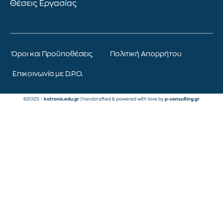
Θέσεις Εργασίας
Όροι και Προϋποθέσεις
Πολιτική Απορρήτου
Επικοινωνία με D.P.O.
©2025 –
kotronis.edu.gr
| handcrafted & powered with love by
p-consulting.gr