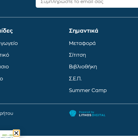
ίδες
Σημαντικά
αγωγείο
Μεταφορά
τικό
Σίτιτση
άσιο
Βιβλιοθήκη
ιο
Σ.Ε.Π.
Summer Camp
ρρήτου