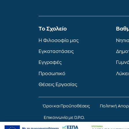
To Σχολείο
Βαθμ
Η Φιλοσοφία μας
Νηπι
Εγκαταστάσεις
Δημο
Εγγραφές
Γυμν
Προσωπικό
Λύκε
Θέσεις Εργασίας
Όροι και Προϋποθέσεις
Πολιτική Απο
Επικοινωνία με D.P.O.