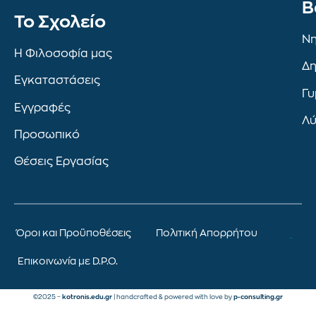
Β
To Σχολείο
Νη
Η Φιλοσοφία μας
Δη
Εγκαταστάσεις
Γυ
Εγγραφές
Λύ
Προσωπικό
Θέσεις Εργασίας
Όροι και Προϋποθέσεις
Πολιτική Απορρήτου
Επικοινωνία με D.P.O.
©2025 –
kotronis.edu.gr
| handcrafted & powered with love by
p-consulting.gr