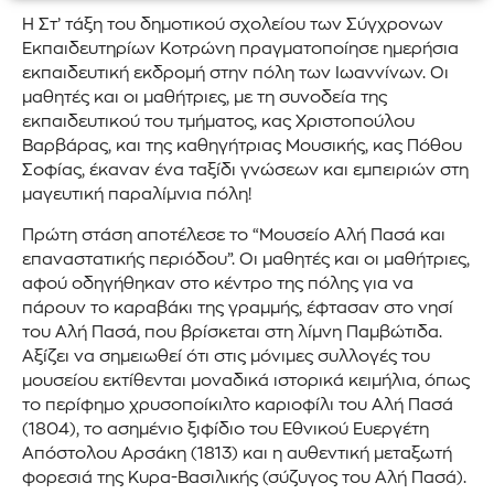
Η Στ’ τάξη του δημοτικού σχολείου των Σύγχρονων
Εκπαιδευτηρίων Κοτρώνη πραγματοποίησε ημερήσια
εκπαιδευτική εκδρομή στην πόλη των Ιωαννίνων. Οι
μαθητές και οι μαθήτριες, με τη συνοδεία της
εκπαιδευτικού του τμήματος, κας Χριστοπούλου
Βαρβάρας, και της καθηγήτριας Μουσικής, κας Πόθου
Σοφίας, έκαναν ένα ταξίδι γνώσεων και εμπειριών στη
μαγευτική παραλίμνια πόλη!
Πρώτη στάση αποτέλεσε το “Μουσείο Αλή Πασά και
επαναστατικής περιόδου”. Οι μαθητές και οι μαθήτριες,
αφού οδηγήθηκαν στο κέντρο της πόλης για να
πάρουν το καραβάκι της γραμμής, έφτασαν στο νησί
του Αλή Πασά, που βρίσκεται στη λίμνη Παμβώτιδα.
Αξίζει να σημειωθεί ότι στις μόνιμες συλλογές του
μουσείου εκτίθενται μοναδικά ιστορικά κειμήλια, όπως
το περίφημο χρυσοποίκιλτο καριοφίλι του Αλή Πασά
(1804), το ασημένιο ξιφίδιο του Εθνικού Ευεργέτη
Απόστολου Αρσάκη (1813) και η αυθεντική μεταξωτή
φορεσιά της Κυρα-Βασιλικής (σύζυγος του Αλή Πασά).