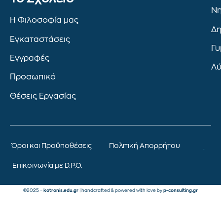
Νη
Η Φιλοσοφία μας
Δη
Εγκαταστάσεις
Γυ
Εγγραφές
Λύ
Προσωπικό
Θέσεις Εργασίας
Όροι και Προϋποθέσεις
Πολιτική Απορρήτου
Επικοινωνία με D.P.O.
©2025 –
kotronis.edu.gr
| handcrafted & powered with love by
p-consulting.gr