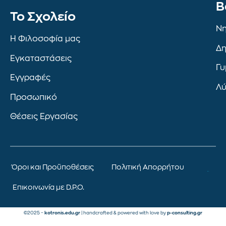
Β
To Σχολείο
Νη
Η Φιλοσοφία μας
Δη
Εγκαταστάσεις
Γυ
Εγγραφές
Λύ
Προσωπικό
Θέσεις Εργασίας
Όροι και Προϋποθέσεις
Πολιτική Απορρήτου
Επικοινωνία με D.P.O.
©2025 –
kotronis.edu.gr
| handcrafted & powered with love by
p-consulting.gr