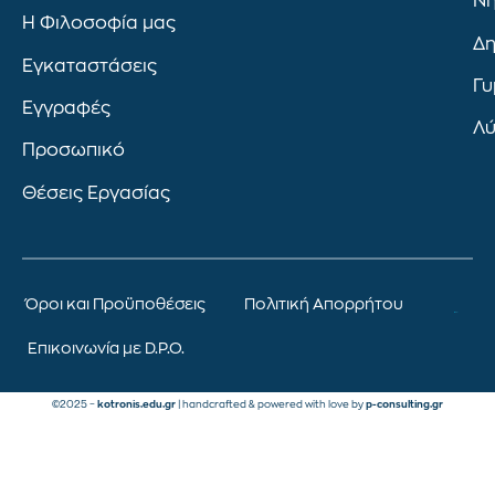
Νη
Η Φιλοσοφία μας
Δη
Εγκαταστάσεις
Γυ
Εγγραφές
Λύ
Προσωπικό
Θέσεις Εργασίας
Όροι και Προϋποθέσεις
Πολιτική Απορρήτου
Επικοινωνία με D.P.O.
©2025 –
kotronis.edu.gr
| handcrafted & powered with love by
p-consulting.gr