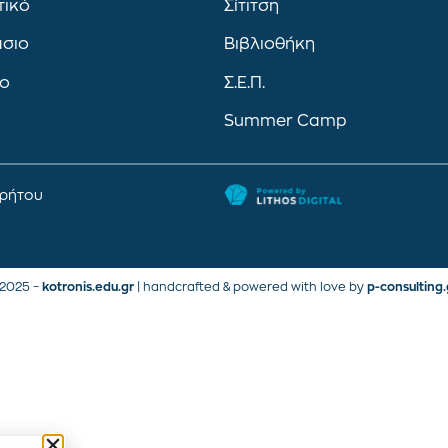
τικό
Σίτιτση
άσιο
Βιβλιοθήκη
ιο
Σ.Ε.Π.
Summer Camp
ρρήτου
2025 –
kotronis.edu.gr
| handcrafted & powered with love by
p-consulting.