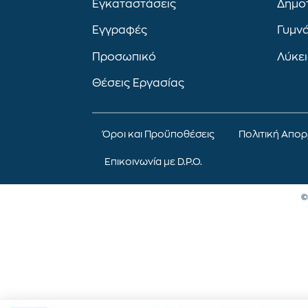
Εγκαταστάσεις
Δημο
Εγγραφές
Γυμν
Προσωπικό
Λύκε
Θέσεις Εργασίας
Όροι και Προϋποθέσεις
Πολιτική Απο
Επικοινωνία με D.P.O.
©