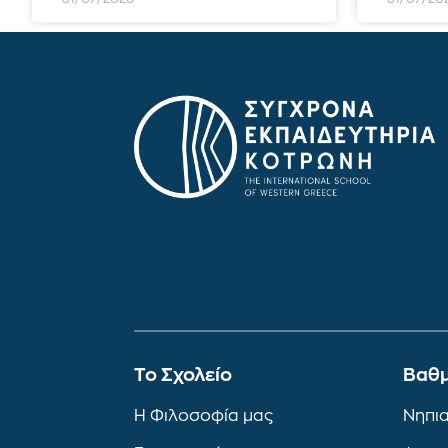
To Σχολείο
Βαθμ
Η Φιλοσοφία μας
Νηπι