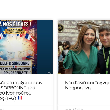
λέσματα εξετάσεων
Νέα Γενιά και Τεχνη
– SORBONNE του
Νοημοσύνη
ού Ινστιτούτου
ς (IFG)
26
24/07/2026