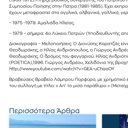
(1968-1972).Υπήρξε βασικός συνεργάτης του πατρινού λ
Συμποσίου Ποίησης στην Πάτρα (1981-1985). Έχει εκπρο
έχουν μεταφραστεί στα αγγλικά, αλβανικά, γαλλικά, γε
– 1975 -1979: Αμαλιάδα Ηλείας.
– 1979 – σήμερα: 4ο Λύκειο Πατρών (Υποδιευθυντής από
Δισκογραφία – Μελοποιήσεις: Ο Διονύσης Καρατζάς είνα
Θεοδωράκης, ο Ηλίας Ανδριόπουλος, ο Γιώργος Ανδρέου
Θεοδωράκης, Ο δρόμος του φεγγαριού. Ηλίας Ανδριόπου
(POETICA),1996. Γιώργος Ανδρέου, Χελιδόνια της βροχή
http://www.youtube.com/watch?v=GEA-uChaaOY
Βραβεύσεις Βραβείο Λάμπρου Πορφύρα, με χρηματικό έπ
του συλλογή με τίτλο: « Απ’ το μισό παράθυρο » (Μεταίχ
Περισσότερα Άρθρα