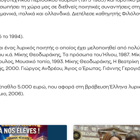
ογοτεχνικού περιοδικού «υδρία» (1973-1985) και ιδρυτικό 
σωπήσει τη χώρα μας σε διεθνείς ποιητικές συναντήσεις στη
ρμανικά, ιταλικά και ολλανδικά. Διετέλεσε καθηγητής Φιλόλο
 το 1994).
ι ένας λυρικός ποιητής ο οποίος έχει μελοποιηθεί από πολ
 κ.ά. Μίκης Θεοδωράκης, Τα πρόσωπα του Ήλιου, 1987. Μίκ
λος, Μουσικό τοπίο, 1993. Μίκης Θεοδωράκης, Η Βεατρίκη
ς, 2000. Γιώργος Ανδρέου, Άγιος ο Έρωτας. Γιάννης Γερογι
αθλο 5.000 ευρώ, που αφορά στη βράβευση Έλληνα λυρικού 
μιο, 2006).