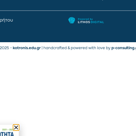
ρρήτου
2025 –
kotronis.edu.gr
| handcrafted & powered with love by
p-consulting.