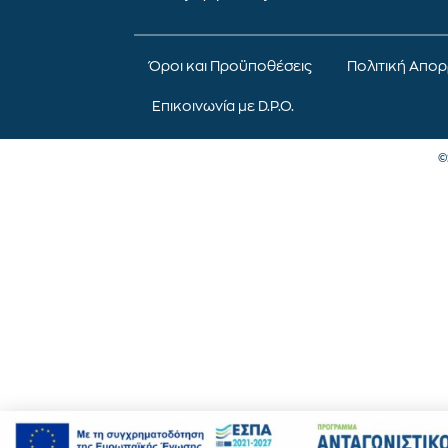
Όροι και Προϋποθέσεις
Πολιτική Απο
Επικοινωνία με D.P.O.
©