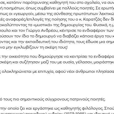
σε, κατόπιν παρότρυνσης καθηγητή του στο σχολείο, να συνθ
ποιημάτων, όπως συμβαίνει με πολλούς ποιητές. Σε ερωτήσε
 όπως οι «γεωργοί», μέσω της σύνθεσης πρωτότυπων λεκτικώ
ικές αναφορές/επιλογές της ποίησης του ο κ. Καρατζάς δεν 
οκαλύπτοντας τα «μυστικά» της δημιουργίας του. Φυσικά, 
ουλο και τον Γιώργο Ανδρέου, κέντρισε το ενδιαφέρον των 
ούσουν τον ίδιο το δημιουργό να διαβάζει κάποια έργα του κ
ντας και την εκπαιδευτική του ιδιότητα, τους έδωσε μια ση
 να μην εγκλωβίζουν τη σκέψη τους!
ε την οικειότητα που δημιούργησε να κεντρίσει το ενδιαφέ
έψη και συζήτησαν μαζί του με ουσία, γέλασαν, μοιράστηκα
ς ολοκληρώνεται με επιτυχία, αφού νέοι άνθρωποι πλησίασα
ό τους πιο σημαντικούς σύγχρονους πατρινούς ποιητές.
στην οποία ζει και εργάστηκε ως καθηγητής φιλόλογος. Σπ