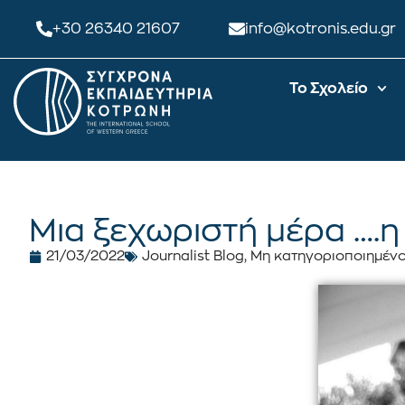
+30 26340 21607
info@kotronis.edu.gr
Το Σχολείο
Μια ξεχωριστή μέρα ….η
21/03/2022
Journalist Blog
,
Μη κατηγοριοποιημέν