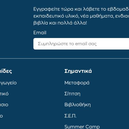
Εγγραφείτε τώρα και λάβετε το εβδομαδι
εκπαιδευτικό υλικό, νέα μαθήματα, ενδι
βιβλία και πολλά άλλα!
Email
ίδες
Σημαντικά
αγωγείο
Μεταφορά
τικό
Σίτιτση
άσιο
Βιβλιοθήκη
ιο
Σ.Ε.Π.
Summer Camp