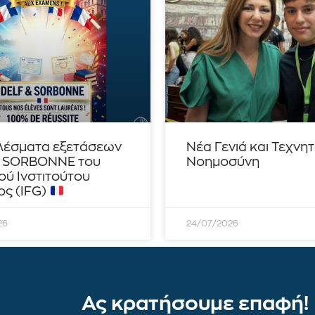
λέσματα εξετάσεων
Νέα Γενιά και Τεχνη
– SORBONNE του
Νοημοσύνη
ού Ινστιτούτου
ς (IFG)
26
24/07/2026
Ας κρατήσουμε επαφή!