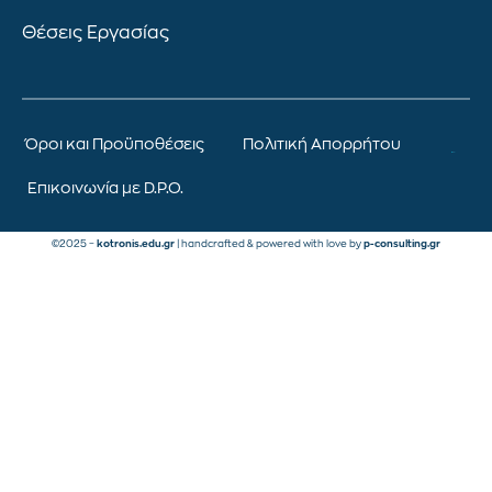
Θέσεις Εργασίας
Όροι και Προϋποθέσεις
Πολιτική Απορρήτου
Επικοινωνία με D.P.O.
©2025 –
kotronis.edu.gr
| handcrafted & powered with love by
p-consulting.gr