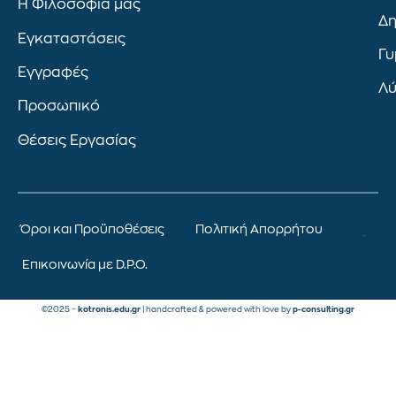
Η Φιλοσοφία μας
Δη
Εγκαταστάσεις
Γυ
Εγγραφές
Λύ
Προσωπικό
Θέσεις Εργασίας
Όροι και Προϋποθέσεις
Πολιτική Απορρήτου
Επικοινωνία με D.P.O.
©2025 –
kotronis.edu.gr
| handcrafted & powered with love by
p-consulting.gr