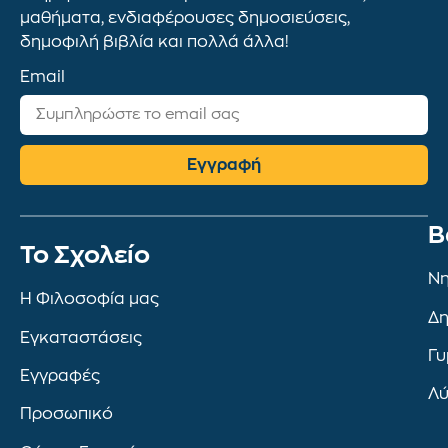
μαθήματα, ενδιαφέρουσες δημοσιεύσεις,
δημοφιλή βιβλία και πολλά άλλα!
Email
Εγγραφή
Β
To Σχολείο
Νη
Η Φιλοσοφία μας
Δη
Εγκαταστάσεις
Γυ
Εγγραφές
Λύ
Προσωπικό