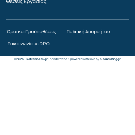
Θέσεις Εργασίας
Όροι και Προϋποθέσεις
Πολιτική Απορρήτου
Επικοινωνία με D.P.O.
©2025 –
kotronis.edu.gr
| handcrafted & powered with love by
p-consulting.gr