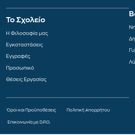
Β
To Σχολείο
Νη
Η Φιλοσοφία μας
Δη
Εγκαταστάσεις
Γυ
Εγγραφές
Λύ
Προσωπικό
Θέσεις Εργασίας
Όροι και Προϋποθέσεις
Πολιτική Απορρήτου
Επικοινωνία με D.P.O.