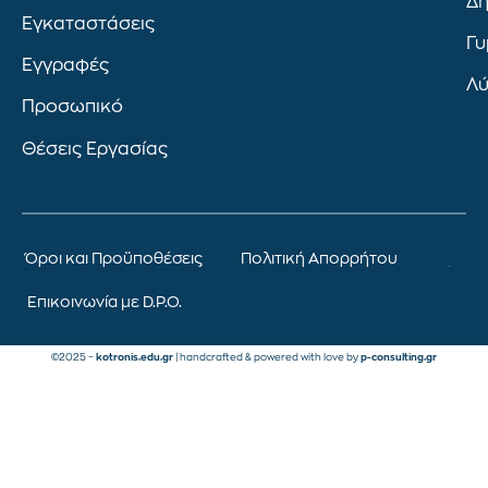
Δη
Εγκαταστάσεις
Γυ
Εγγραφές
Λύ
Προσωπικό
Θέσεις Εργασίας
Όροι και Προϋποθέσεις
Πολιτική Απορρήτου
Επικοινωνία με D.P.O.
©2025 –
kotronis.edu.gr
| handcrafted & powered with love by
p-consulting.gr