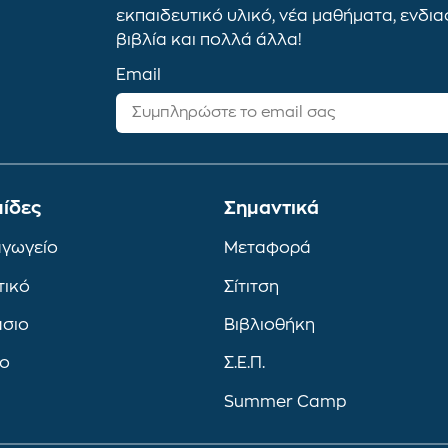
εκπαιδευτικό υλικό, νέα μαθήματα, ενδι
βιβλία και πολλά άλλα!
Email
ίδες
Σημαντικά
αγωγείο
Μεταφορά
τικό
Σίτιτση
άσιο
Βιβλιοθήκη
ιο
Σ.Ε.Π.
Summer Camp