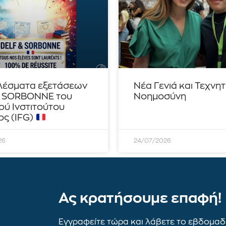
λέσματα εξετάσεων
Νέα Γενιά και Τεχνη
– SORBONNE του
Νοημοσύνη
ού Ινστιτούτου
ς (IFG)
26
24/07/2026
Ας κρατήσουμε επαφή!
Εγγραφείτε τώρα και λάβετε το εβδομαδι