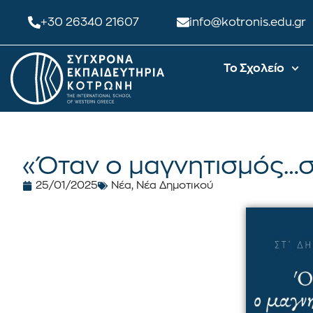
+30 26340 21607
info@kotronis.edu.gr
Το Σχολείο
«Όταν ο μαγνητισμός…σ
25/01/2025
Νέα
,
Νέα Δημοτικού