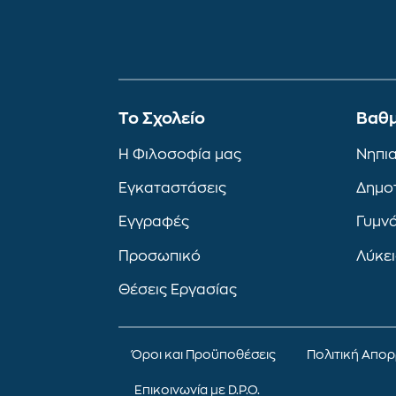
To Σχολείο
Βαθμ
Η Φιλοσοφία μας
Νηπι
Εγκαταστάσεις
Δημο
Εγγραφές
Γυμν
Προσωπικό
Λύκε
Θέσεις Εργασίας
Όροι και Προϋποθέσεις
Πολιτική Απο
Επικοινωνία με D.P.O.