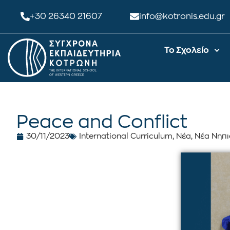
+30 26340 21607
info@kotronis.edu.gr
Το Σχολείο
Peace and Conflict
30/11/2023
International Curriculum
,
Νέα
,
Νέα Νηπι