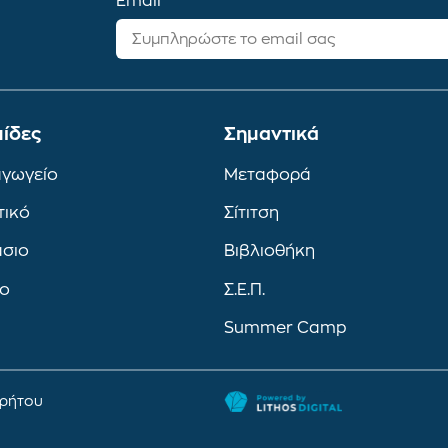
Email
ίδες
Σημαντικά
αγωγείο
Μεταφορά
τικό
Σίτιτση
άσιο
Βιβλιοθήκη
ιο
Σ.Ε.Π.
Summer Camp
ρρήτου