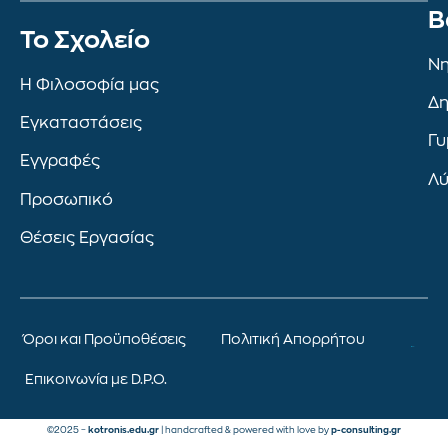
Β
To Σχολείο
Νη
Η Φιλοσοφία μας
Δη
Εγκαταστάσεις
Γυ
Εγγραφές
Λύ
Προσωπικό
Θέσεις Εργασίας
Όροι και Προϋποθέσεις
Πολιτική Απορρήτου
Επικοινωνία με D.P.O.
©2025 –
kotronis.edu.gr
| handcrafted & powered with love by
p-consulting.gr