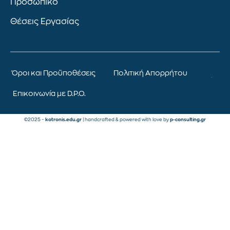
Προσωπικό
Θέσεις Εργασίας
Όροι και Προϋποθέσεις
Πολιτική Απορρήτου
Επικοινωνία με D.P.O.
©2025 –
kotronis.edu.gr
| handcrafted & powered with love by
p-consulting.gr